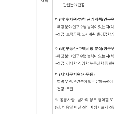
자격
관련분야 전공
ㅇ
(
마
)
수자원
·
하천 관리계획
(
연구
-
해당 분야 연구수행 능력이 있는 자
(
석
-
전공
:
토목공학
,
도시계획
,
환경공학
,
ㅇ
(
바
)
부동산
·
주택시장 분석
(
연구
-
해당 분야 연구수행 능력이 있는 자
(
석
-
전공
:
경제학
,
경영학
,
부동산학 등 관
ㅇ
(
사
)
사무지원
(
사무원
)
-
학력 무관
,
관련분야 업무수행 능력이 
-
전공
:
무관
※
공통사항
:
남자의 경우 병역필 또
(
단
,
채용일 이전 전역예정자로서 전