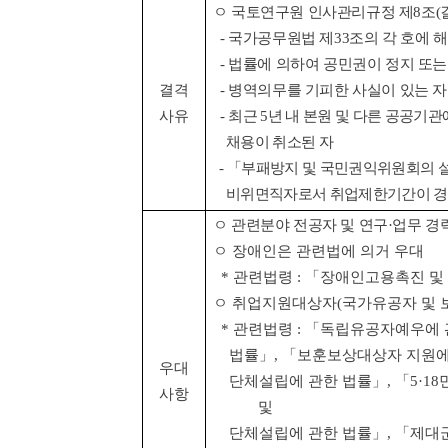
ㅇ 국토연구원 인사관리규정 제
8
조
(
-
국가공무원법 제
33
조의 각 호에 
-
법률에 의하여 공민권이 정지 또는
결격
-
병역의무를 기피한 사실이 있는 자
사유
-
최근
5
년 내 본원 및 다른 공공기
채용이 취소된 자
-
「
부패방지 및 국민권익위원회의 설
비위면직자로서 취업제한기간이 경
ㅇ 관련분야 전공자 및 연구
·
업무 경
ㅇ 장애인은 관련법에 의거 우대
*
관련법령
:
「
장애인고용촉진 및
ㅇ 취업지원대상자
(
국가유공자 및
*
관련법령
:
「
독립유공자예우에 
법률
」
,
「
보훈보상대상자 지원에
우대
단체설립
에 관한 법률
」
,
「
5·18
사항
및
단체설립
에 관한 법률
」
,
「
제대