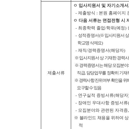
ㅇ
입사지원서 및 자기소개서
-
제출방식
:
본원 홈페이지 
ㅇ 다음 서류는 면접전형 시 
-
최종학력 졸업
/
학위
(
예정
)
-
성적증명서
(
※
입사지원서 상
학교명 삭제요
)
-
재직
/
경력증명서
(
해당자
)
※
입사지원서 상 기재한 경력사
※
경력증명서는 해당 모집분야
제출서류
직급
,
담당업무를 정확히 기재하
※
경력사항 진위여부 확인을 위
요구할 수 있음
-
연구실적 증빙서류
(
해당자
-
장애인 우대사항 증빙서류
-
모집분야와 관련된 자격증
※
블라인드 채용을 위하여 
적