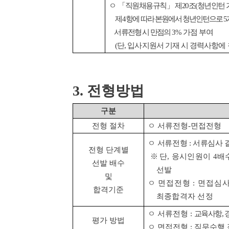
ㅇ
「
직원채용규칙
」
제
20
조
(
청년인턴 
제
4
항에
따라
본원에서 청년인턴으로
5
서류전형
시 만점의
3%
가점 부여
(
단
,
입사지원서 기재 시 경력사항에
3.
전형방법
구분
전형 절차
ㅇ 서류전형
-
면접전형
ㅇ
서류전형
:
서류심사 
전형 단계별
※
단
,
응시인원이
4
배
선발 배수
선발
및
ㅇ 면접전형
:
면접심사
합격기준
최종합격자 선정
ㅇ 서류전형
:
교육사항
,
평가 방법
ㅇ 면접전형
:
직무수행 