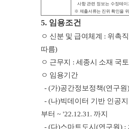
사항
관련 정보는 수정테이프
※
제출서류는 진위 확인을 
5.
임용조건
ㅇ 신분 및 급여체계
:
위촉직
따름
)
ㅇ 근무지
:
세종시 소재 국
ㅇ 임용기간
- (
가
)
공간정보정책
(
연구원
- (
나
)
빅데이터 기반 인공지
부터
~ '22.12.31.
까지
- (
다
)
스마트도시
(
연구원
) :