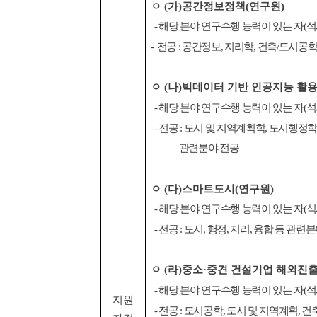
ㅇ
(
가
)
공간정보정책
(
연구원
)
-
해당 분야 연구수행 능력이 있는 자
(
석
-
전공
:
공간정보
,
지리학
,
건축
/
도시공
ㅇ
(
나
)
빅데이터 기반 인공지능 활
-
해당
분야 연구수행 능력이 있는 자
(
석
-
전공
:
도시 및 지역계획학
,
도시행정
관련분야 전공
ㅇ
(
다
)
스마트도시
(
연구원
)
-
해당 분야 연구수행 능력이 있는 자
(
석
-
전공
:
도시
,
행정
,
지리
,
융합 등 관련분
ㅇ
(
라
)
중소
·
중견 건설기업 해외진출
-
해당 분야 연구수행 능력이 있는 자
(
석
지원
-
전공
:
도시공학
,
도시 및 지역계획
,
건