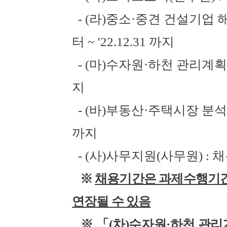
- (
라
)
중소
·
중견 건설기업 
터
~ '22.12.31
까지
- (
마
)
수자원
·
하천 관리계획
지
- (
바
)
부동산
·
주택시장 분석
까지
- (
사
)
사무지원
(
사무원
) :
채
※
채용기간은 과제수행기간
연장될 수 있음
※
「
(
차
)
수자원
·
하천 관리