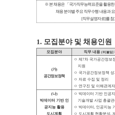
※
본 채용은
「
국가직무능력표준을 활용한
채용 분야별 주요 직무수행 내용과 
[
직무설명자료
]
를 
1.
모집분야 및 채용인원
모집분야
직무 내용
(
※
[
붙임
]
ㅇ 제
7
차 국가공간정보정
지원
(
가
)
ㅇ 국가공간정보정책 성
공간정보정책
ㅇ 자료 수집 및 정리
ㅇ 연구진 및 이해관계
(
나
)
ㅇ 빅데이터 기반 인공
빅데이터 기반 인
기술개발 사업 총괄관
공지능 활용
ㅇ 빅데이터
,
인공지능 
도시계획
ㅇ 도시계획 현황분석
,